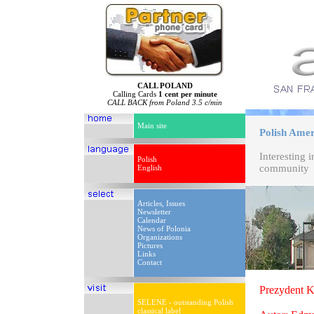
CALL POLAND
Calling Cards
1 cent per minute
CALL BACK from Poland 3.5 c/min
Main site
Polish Ameri
Interesting 
Polish
community
English
Articles, Issues
Newsletter
Calendar
News of Polonia
Organizations
Pictures
Links
Contact
Prezydent K
SELENE - outstanding Polish
classical label