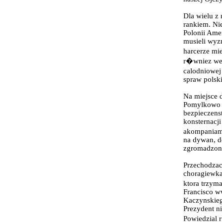
Dla wielu z 
rankiem. Ni
Polonii Amer
musieli wyzn
harcerze mi
r�wniez wet
calodniowej
spraw polsk
Na miejsce 
Pomylkowo u
bezpieczens
konsternacj
akompaniam
na dywan, d
zgromadzone
Przechodzac
choragiewka
ktora trzyma
Francisco w
Kaczynskieg
Prezydent n
Powiedzial 