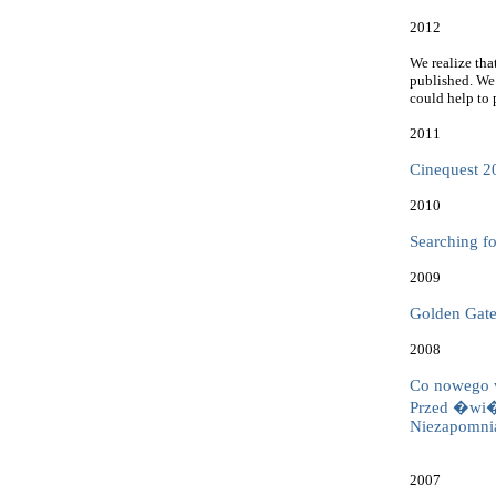
2012
We realize tha
published. We
could help to 
2011
Cinequest 20
2010
Searching f
2009
Golden Gate 
2008
Co nowego w
Przed �wi�t
Niezapomni
2007