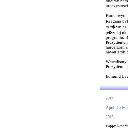
miejmy nadzi
uroczystosci
Koncowym p
Reagana byl
to r�wniez w
p�zniej oka
programu. B
Prezydentem
harcerzom z
nawet zrobi
Wracalismy 
Prezydentem
Edmund Le
2014
Apel Do Polo
2013
Happy New Yea