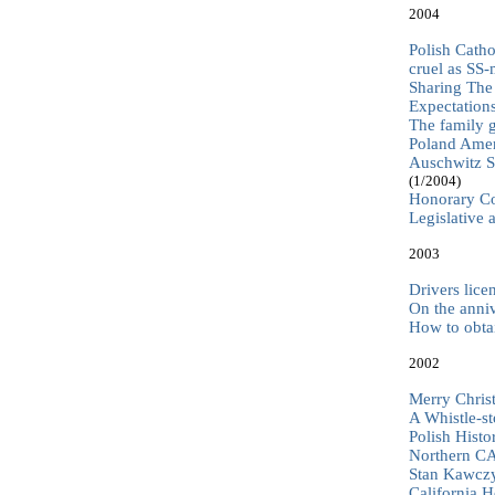
2004
Polish Catho
cruel as SS
Sharing The 
Expectation
The family g
Poland Ameri
Auschwitz Su
(1/2004)
Honorary Co
Legislative 
2003
Drivers lice
On the anni
How to obta
2002
Merry Chris
A Whistle-st
Polish Hist
Northern C
Stan Kawczy
California 