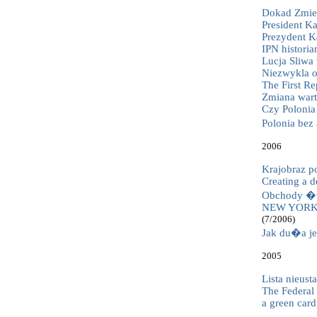
Dokad Zmier
President Ka
Prezydent Ka
IPN historia
Lucja Sliwa
Niezwykla o
The First Re
Zmiana wart
Czy Polonia 
Polonia be
2006
Krajobraz p
Creating a 
Obchody �w
NEW YORK
(7/2006)
Jak du�a je
2005
Lista nieus
The Federal
a green car