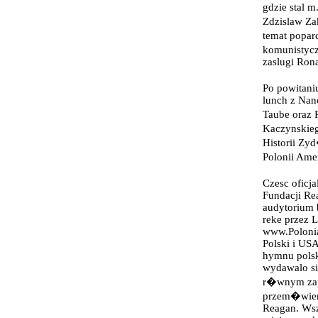
gdzie stal m
Zdzislaw Za
temat popar
komunistycz
zaslugi Ron
Po powitaniu
lunch z Nan
Taube oraz 
Kaczynskieg
Historii Zy
Polonii Ame
Czesc oficj
Fundacji Re
audytorium 
reke przez L
www.Polonia
Polski i US
hymnu polsk
wydawalo si
r�wnym zapa
przem�wieni
Reagan. Wsz