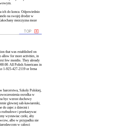
erwowym.
za ich do konca. Odpowiednio
anelo na swojej drodze w
. Zakochany mezczyzna moze
ion that was established on
 allow for more activities, in
 next few months. They already
,000.00. All Polish Americans in
zko 1-925-427-2119 or Irena
harcerstwa, Szkoly Polskiej,
nowoczesnienia osrodka w
m ma byc wzrost duchowy
enie glownej sali-kawiarenki,
e do zajec z dziecmi i
a rozbudowe i przekazywac
imy wystawiac czeki, aby
awcow, albo w przypadku nie
ofiarodawcom w calosci