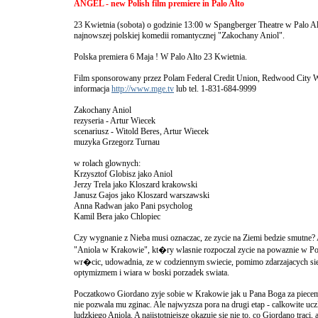
ANGEL - new Polish film premiere in Palo Alto
23 Kwietnia (sobota) o godzinie 13:00 w Spangberger Theatre w Palo Al
najnowszej polskiej komedii romantycznej "Zakochany Aniol".
Polska premiera 6 Maja ! W Palo Alto 23 Kwietnia.
Film sponsorowany przez Polam Federal Credit Union, Redwood City W
informacja
http://www.mge.tv
lub tel. 1-831-684-9999
Zakochany Aniol
rezyseria - Artur Wiecek
scenariusz - Witold Beres, Artur Wiecek
muzyka Grzegorz Turnau
w rolach glownych:
Krzysztof Globisz jako Aniol
Jerzy Trela jako Kloszard krakowski
Janusz Gajos jako Kloszard warszawski
Anna Radwan jako Pani psycholog
Kamil Bera jako Chlopiec
Czy wygnanie z Nieba musi oznaczac, ze zycie na Ziemi bedzie smutne?
"Aniola w Krakowie", kt�ry wlasnie rozpoczal zycie na powaznie w Pol
wr�cic, udowadnia, ze w codziennym swiecie, pomimo zdarzajacych sie
optymizmem i wiara w boski porzadek swiata.
Poczatkowo Giordano zyje sobie w Krakowie jak u Pana Boga za piecem
nie pozwala mu zginac. Ale najwyzsza pora na drugi etap - calkowite ucz
ludzkiego Aniola. A najistotniejsze okazuje sie nie to, co Giordano traci, a