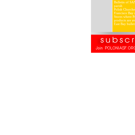
Bulletin of SA
parish
Polish Churche
Francisco Bay 
Stores where Po
products are av
East Bay bullet