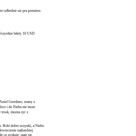
to odbedzie sie pra premiera
szystkie bilety 10 USD
 Aniol Giordano, znany z
sce i do Nieba nie moze
 trosk, mozna zyc z
. Robi dobre uczynki, a Niebo
lowieczenie najbardziej
le co zyskuje: staje sie