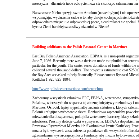
mezczyzna - dla aniola takie odkrycie moze sie skonczyc zalamaniem n
Na szczescie Niebo sprzyja swoim Aniolom (nawet bylym) i nie opuszc
wspomagajac wydarzenia zadba o to, aby dwoje kochajacych sie ludzi st
odpowiednim miejscu i o odpowiedniej porze, a cud milosci sie spelnil
byc na Ziemi bardziej szczesliwy niz aniol w Niebie!
Building additions to the Polish Pastoral Center in Martinez
East Bay Polish American Association, EBPAA, is a non-profit organizat
June 7, 1986. Recently there was a decision made to upbuild that center to
particular for the youth. The center seeks donations of funds within the
collected several thousand dollars. The project is estimated to cost $250
the Bay Area are asked to help financially. Please contact Ryszard Mlec
Kotlicka 1-925-825-1804.
http://www.polishcentermartinez.com/center.htm
Zachecamy wszystkich czlonkow PPC, EBPAA, weteranow, sympatykow 
Polakow, wierzacych do wsparcia tej zboznej inicjatywy rozbudowy i u
Martinez. Osrodek lepiej wypelnialby zadania statutowe, ktorych cele
Polonii i religijne wychowanie dzieci. Rozbudowa zapewnilaby powieksz
mieszkanie dla duszpasterza, pokoj dla weteranow, harcerzy, klasy szkoln
mlodzieza. Prosimy dotacje-czeki wypisywac na: EBPAA z dopiskiem n
Prezesowi Ryszardowi Mleczko lub Skarbnikowi Irenie Kotlickiej. Pros
mozna bylo wystawic zaswiadczenia podatkowe dla wszystkich ofiarod
zgromadzenia wystarczajacej ilosci funduszy, aby mozna bylo zwrocic 