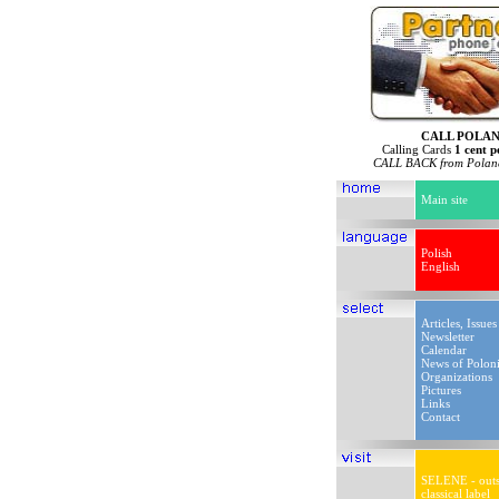
CALL POLA
Calling Cards
1 cent p
CALL BACK from Poland
Main site
Polish
English
Articles, Issues
Newsletter
Calendar
News of Polon
Organizations
Pictures
Links
Contact
SELENE - outs
classical label