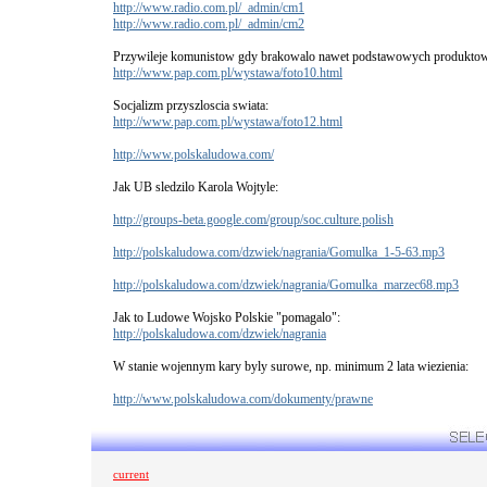
http://www.radio.com.pl/_admin/cm1
http://www.radio.com.pl/_admin/cm2
Przywileje komunistow gdy brakowalo nawet podstawowych produkto
http://www.pap.com.pl/wystawa/foto10.html
Socjalizm przyszloscia swiata:
http://www.pap.com.pl/wystawa/foto12.html
http://www.polskaludowa.com/
Jak UB sledzilo Karola Wojtyle:
http://groups-beta.google.com/group/soc.culture.polish
http://polskaludowa.com/dzwiek/nagrania/Gomulka_1-5-63.mp3
http://polskaludowa.com/dzwiek/nagrania/Gomulka_marzec68.mp3
Jak to Ludowe Wojsko Polskie "pomagalo":
http://polskaludowa.com/dzwiek/nagrania
W stanie wojennym kary byly surowe, np. minimum 2 lata wiezienia:
http://www.polskaludowa.com/dokumenty/prawne
current