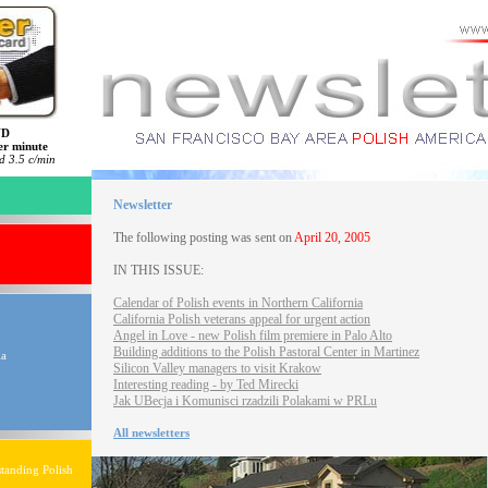
ND
er minute
 3.5 c/min
Newsletter
The following posting was sent on
April 20, 2005
IN THIS ISSUE:
Calendar of Polish events in Northern California
California Polish veterans appeal for urgent action
Angel in Love - new Polish film premiere in Palo Alto
Building additions to the Polish Pastoral Center in Martinez
ia
Silicon Valley managers to visit Krakow
Interesting reading - by Ted Mirecki
Jak UBecja i Komunisci rzadzili Polakami w PRLu
All newsletters
tanding Polish