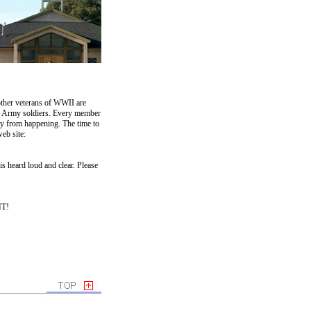
other veterans of WWII are
ed Army soldiers. Every member
ty from happening. The time to
web site:
is heard loud and clear. Please
T!