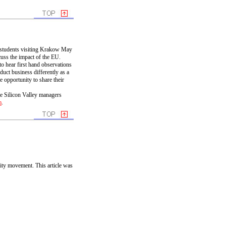
t students visiting Krakow May
uss the impact of the EU.
to hear first hand observations
ct business differently as a
 opportunity to share their
e Silicon Valley managers
m
.
rity movement. This article was