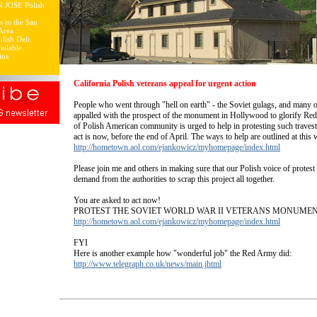
N JOSE Polish
s in the San
Area
lish Deli
ailable
ins
California Polish veterans appeal for urgent action
People who went through "hell on earth" - the Soviet gulags, and many 
appalled with the prospect of the monument in Hollywood to glorify R
of Polish American community is urged to help in protesting such traves
act is now, before the end of April. The ways to help are outlined at this 
http://hometown.aol.com/ejankowicz/myhomepage/index.html
Please join me and others in making sure that our Polish voice of protest 
demand from the authorities to scrap this project all together.
You are asked to act now!
PROTEST THE SOVIET WORLD WAR II VETERANS MONUMEN
http://hometown.aol.com/ejankowicz/myhomepage/index.html
FYI
Here is another example how "wonderful job" the Red Army did:
http://www.telegraph.co.uk/news/main.jhtml