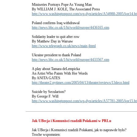
Miniseries Portrays Pope As Young Man
By WILLIAM J. KOLE, The Associated Press
http://www.washingtonpost.com/wp-dyn/articles/A54988-2005Apr14.h
Poland confirms Iraq withdrawal
http://news.bbc.co.uk/1/hi/world/europe/4436165.stm
Solidarity leader to quit after row
By Matthew Day in Warsaw
http://www.telegraph.co.uk/news/main.jhtml
Ukraine president to thank Poland
http://news.bbc.co.uk/1/hi/world/europe/4433567.stm
A play about Tamara deLempicka
An Artist Who Paints With Her Words
By ANITA GATES
http://theater2.nytimes.com/2005/04/13/theater/reviews/13deco.html
Suicide by Secularism?
By George F. Will
http://www.washingtonpost.com/wp-dyn/articles/A57781-2005Apr15.h
Jak UBecja i Komunisci rzadzili Polakami w PRLu
Jak UBecja i Komunisci rzadzili Polakami, jak to naprawde bylo?
Troche wspomnien: