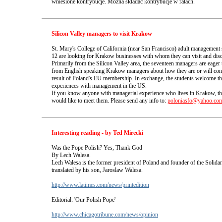
wniesione kontrybucje. Mozna skladac kontrybucje w ratach.
Silicon Valley managers to visit Krakow
St. Mary's College of California (near San Francisco) adult managemen
12 are looking for Krakow businesses with whom they can visit and disc
Primarily from the Silicon Valley area, the seventeen managers are eager 
from English speaking Krakow managers about how they are or will condu
result of Poland's EU membership. In exchange, the students welcome the
experiences with management in the US.
If you know anyone with managerial experience who lives in Krakow, th
would like to meet them. Please send any info to:
poloniasfo@yahoo.co
Interesting reading - by Ted Mirecki
Was the Pope Polish? Yes, Thank God
By Lech Walesa.
Lech Walesa is the former president of Poland and founder of the Solida
translated by his son, Jaroslaw Walesa.
http://www.latimes.com/news/printedition
Editorial: 'Our Polish Pope'
http://www.chicagotribune.com/news/opinion